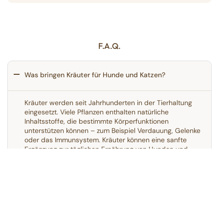
F.A.Q.
Was bringen Kräuter für Hunde und Katzen?
Kräuter werden seit Jahrhunderten in der Tierhaltung
eingesetzt. Viele Pflanzen enthalten natürliche
Inhaltsstoffe, die bestimmte Körperfunktionen
unterstützen können – zum Beispiel Verdauung, Gelenke
oder das Immunsystem. Kräuter können eine sanfte
Ergänzung zur täglichen Ernährung von Hunden und
Katzen sein.
Ober
Welche Kräuter sind für Hunde und Katzen geeignet?
Sind Kräuter für Hunde und Katzen wirklich sicher?