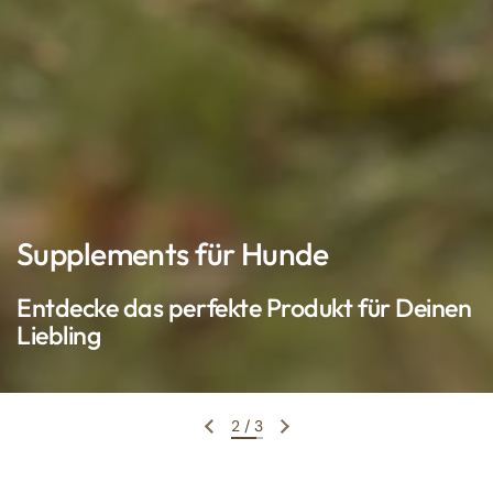
Supplements für Katzen
Sanfte Pflege für Deine geliebte
Samtpfote
3
/
3
Vorherige Folie
Nächste Folie